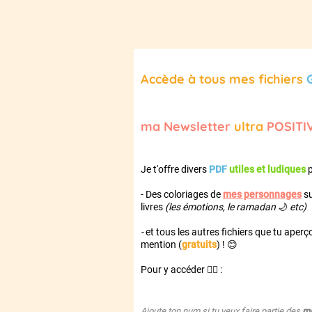
Accède à tous mes fichiers
ma Newsletter
ultra
POSITI
Je t'offre divers
PDF
utiles et ludiques
p
- Des coloriages de
mes personnages
su
livres
(les émotions, le ramadan
🌙
etc)
-
et tous les autres fichiers que tu aperç
mention (
gratuits
) ! 😊
Pour y accéder 👇🏼 :
Ajoute ton num si tu veux faire partie des
ma