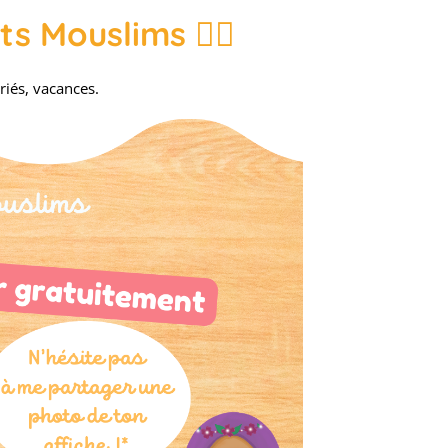
ts Mouslims 👇🏼
riés, vacances.