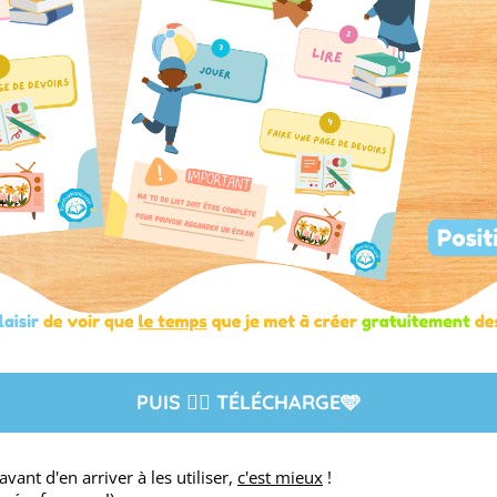
PUIS 👉🏼 TÉLÉCHARGE🩵
vant d'en arriver à les utiliser,
c'est mieux
!