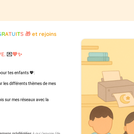
G
R
A
T
U
I
T
S 🎁
et rejoins
VE.
💌
💖✨
our tes enfants 💖:
r les différents thèmes de mes
ois sur mes réseaux avec la
mans privilégiées
à qui j'envoie (de