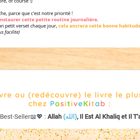
ré, of course !)
che, parce que c'est notre priorité !
instaurer cette petite routine journalière.
 un petit verset chaque jour,
cela ancrera cette bonne habitud
s facilite)
re ou (redécouvre) le livre le pl
chez
P
o
s
i
t
i
v
e
K
i
t
a
b
:
Best-Seller
📖💖 :
Allah
(الله)
, Il Est Al Khaliq et Il T