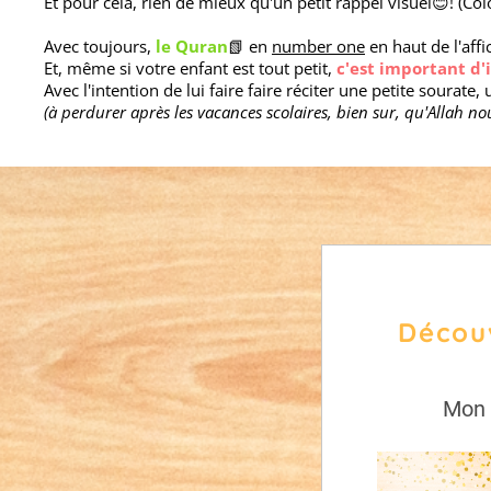
Et pour cela, rien de mieux qu'un petit rappel visuel😊! (Colo
Avec toujours,
le Quran
📗 en
number one
en haut de l'affi
Et, même si votre enfant est tout petit,
c'est important d'
Avec l'intention de lui faire faire réciter une petite sourate,
(à perdurer après les vacances scolaires, bien sur, qu'Allah nou
Découv
Mon 