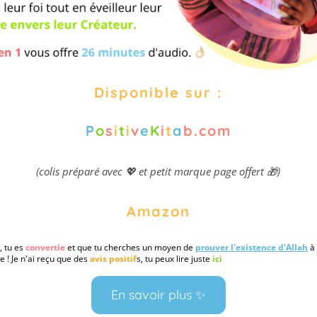
Disponible sur :
P
o
s
i
t
i
v
e
K
i
t
a
b.com
(colis préparé avec 💖 et petit marque page offert 🎁)
Amazon
, tu es
convertie
et que tu cherches un moyen de
prouver l'existence d'Allah
à 
e ! Je n'ai reçu que des
avis positif
s, tu peux lire juste
ici
En savoir plus ✨