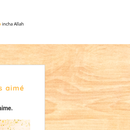
e
incha Allah
us aimé
’aime.